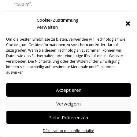
1’500 m².
Elektromobilität:
Cookie-Zustimmung
– Koordination der Installation von
verwalten
Schnellladestationen (Tesla, GOFAST).
Um die besten Erlebnisse zu bieten, verwenden wir Technologien wie
Cookies, um Geräteinformationen zu speichern und/oder darauf
OIBT-Kontrollen:
zuzugreifen. Wenn Sie diesen Technologien zustimmen, können wir
Daten wie das Surfverhalten oder eindeutige IDs auf dieser Website
– Organisation und Begleitung der gesetzlichen
verarbeiten. Die Nichterteilung oder der Widerruf der Einwilligung
Sicherheitsprüfungen.
können sich nachteilig auf bestimmte Merkmale und Funktionen
auswirken.
Weitere Mandate:
– Studien, Beratung und spezifische Einsätze auf
Akzeptieren
Anfrage.
Verweigern
Siehe Präferenzen
Copyright © 2026 | bewitec AG | Powered by
PS
Consulting
|
Datenschutz
|
Impressum
Déclaration de confidentialité